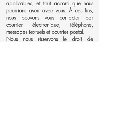
applicables, et tout accord que nous
pourrions avoir avec vous. À ces fins,
nous pouvons vous contacter par
courrier électronique, téléphone,
messages textuels et courrier postal.
Nous nous réservons le droit de
modifier cette politique de
confidentialité à tout moment, aussi
nous vous invitons à la consulter
fréquemment. Les modifications et les
clarifications prendront effet dès leur
publication sur le site web. Si nous
apportons des modifications
importantes à la présente politique,
nous vous informerons ici de sa mise à
jour, afin que vous sachiez quelles
informations nous recueillons, comment
nous les utilisons et dans quelles
circonstances, le cas échéant, nous les
utilisons et/ou les divulguons.