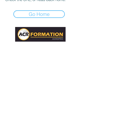
Go Home
4, Rue Camille Cadet - ZIE Les Sables
97427 Étang-Salé - Ile de la Réunion
contact@acropro.re
02 62 45 83 59
Mentions légales
Politique de confidentialité
Réglement intérieur Acropro
Suivez-nous